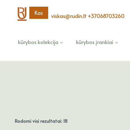
Skip
to
Kas
viskas@rudin.lt
+37068703260
content
kūrybos kolekcija
kūrybos įrankiai
Rūšiuojama
Rodomi visi rezultatai: 18
pagal