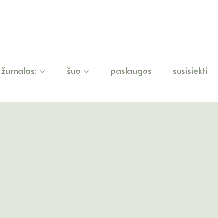
žurnalas:
šuo
paslaugos
susisiekti