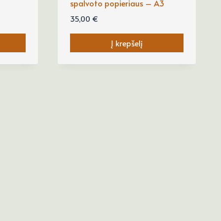
spalvoto popieriaus – A3
35,00
€
Į krepšelį