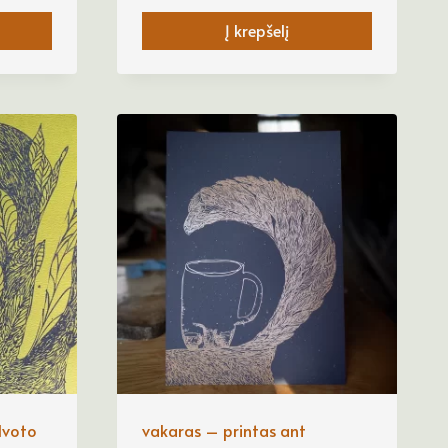
Į krepšelį
lvoto
vakaras – printas ant