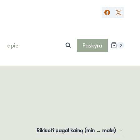
apie
Paskyra
0