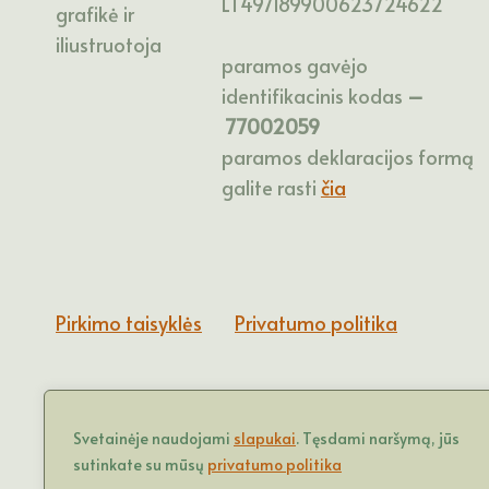
LT497189900623724622
grafikė ir
iliustruotoja
paramos gavėjo
identifikacinis kodas
–
77002059
paramos deklaracijos formą
galite rasti
čia
Pirkimo taisyklės
Privatumo politika
Svetainėje naudojami
slapukai
. Tęsdami naršymą, jūs
sutinkate su mūsų
privatumo politika