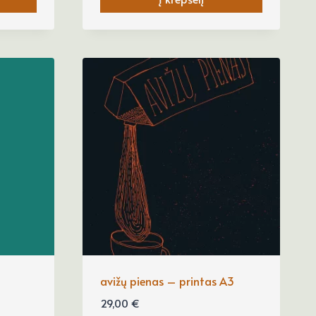
avižų pienas – printas A3
29,00
€