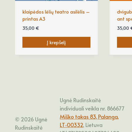
klaipėdos lėlių teatro asilėlis –
dvigub
printas A3
ant sp
35,00
€
35,00
Į krepšelį
Ugnė Rudinskaitė
individuali veikla nr. 866677
Miško takas 83, Palanga,
© 2026 Ugnė
LT‑00332
, Lietuva
Rudinskaitė