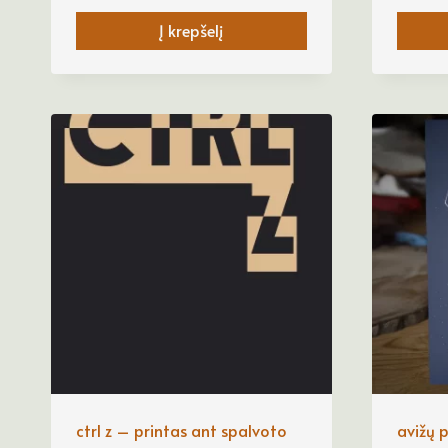
Į krepšelį
ctrl z – printas ant spalvoto
avižų 