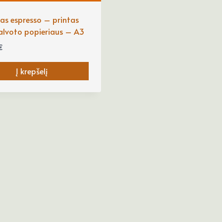
as espresso – printas
alvoto popieriaus – A3
€
Į krepšelį