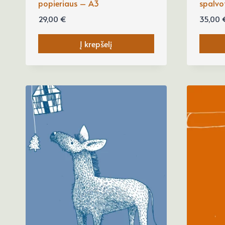
popieriaus – A3
spalvo
29,00
€
35,00
Į krepšelį