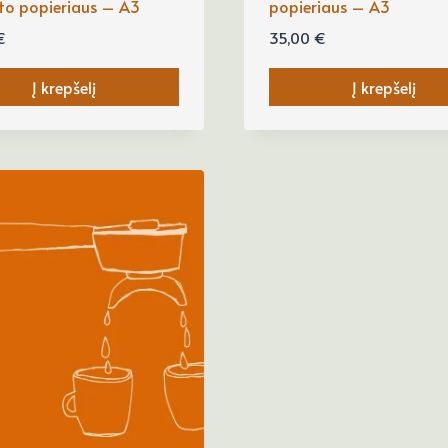
to popieriaus – A3
popieriaus – A3
€
35,00
€
Į krepšelį
Į krepšelį