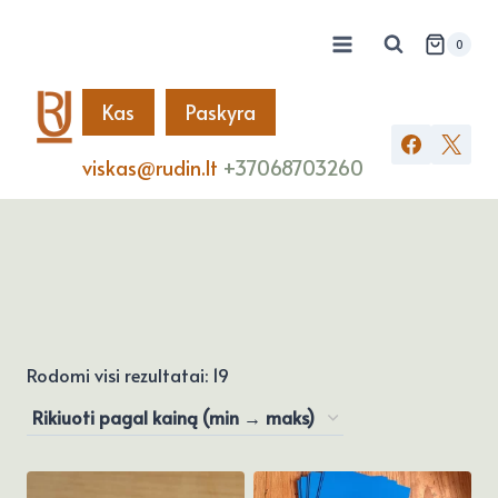
Skip
to
0
content
Kas
Paskyra
viskas@rudin.lt
+37068703260
Rūšiuojama
Rodomi visi rezultatai: 19
pagal
kainą:
nuo