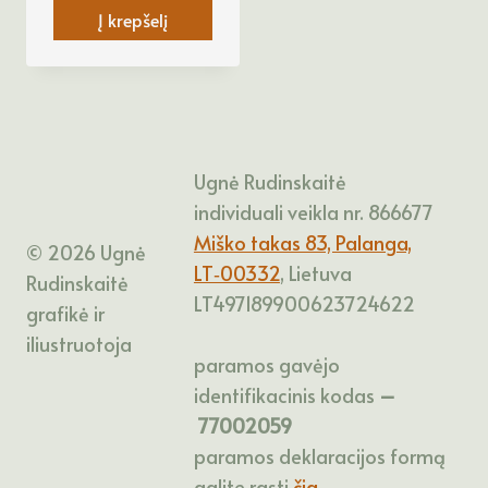
Į krepšelį
product
page
Ugnė Rudinskaitė
individuali veikla nr. 866677
Miško takas 83, Palanga,
© 2026 Ugnė
LT‑00332
, Lietuva
Rudinskaitė
LT497189900623724622
grafikė ir
iliustruotoja
paramos gavėjo
identifikacinis kodas
–
77002059
paramos deklaracijos formą
galite rasti
čia