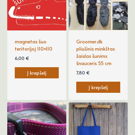
magnetas šuo
Groomer.dk
teritorijoj 110×110
pliušinis minkštas
žaislas šunims
6,00
€
šnauceris 55 cm
7,80
€
Į krepšelį
Į krepšelį