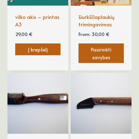
be
chosen
vilko akis – printas
šiurkščiaplaukių
A3
trimingavimas
on
the
29,00
€
From:
30,00
€
product
Į krepšelį
Pasirinkti
page
savybes
This
product
has
multiple
variants.
The
options
may
be