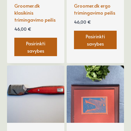
chosen
Groomer.dk
Groomer.dk ergo
klasikinis
trimingavimo peilis
on
trimingavimo peilis
the
46,00
€
46,00
€
product
Pasirinkti
page
Pasirinkti
savybes
savybes
This
This
product
product
has
has
multiple
multiple
variants.
variants.
The
The
options
options
may
may
be
be
chosen