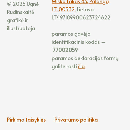
Miško takas 83, Palanga,
© 2026 Ugnė
LT‑00332
, Lietuva
Rudinskaitė
LT497189900623724622
grafikė ir
iliustruotoja
paramos gavėjo
identifikacinis kodas
–
77002059
paramos deklaracijos formą
galite rasti
čia
Pirkimo taisyklės
Privatumo politika