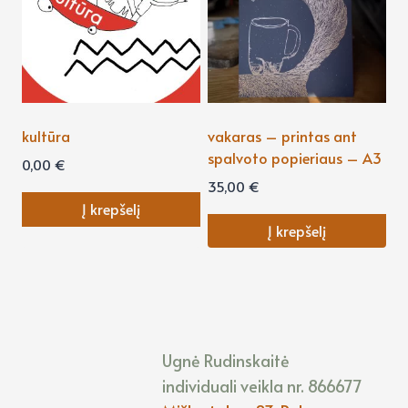
kultūra
vakaras – printas ant
spalvoto popieriaus – A3
0,00
€
35,00
€
Į krepšelį
Į krepšelį
Ugnė Rudinskaitė
individuali veikla nr. 866677