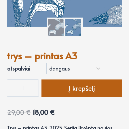
trys – printas A3
atspalviai
produkto
Į krepšelį
kiekis:
trys
–
29,00
€
18,00
€
printas
A3
Trys – printas A3, 2025. Serija įkvėpta naujos