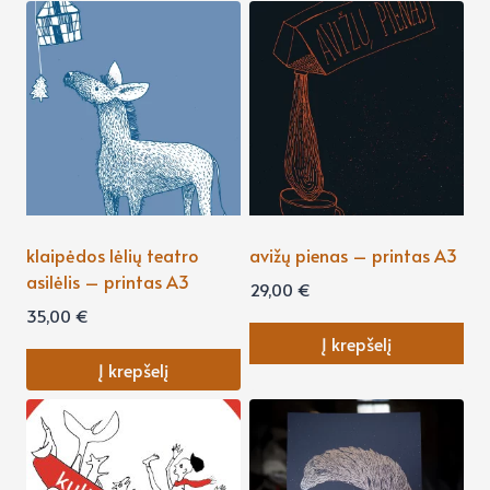
klaipėdos lėlių teatro
avižų pienas – printas A3
asilėlis – printas A3
29,00
€
35,00
€
Į krepšelį
Į krepšelį