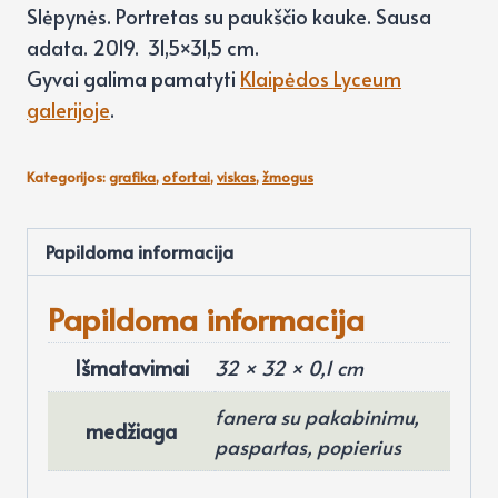
Slėpynės. Portretas su paukščio kauke. Sausa
adata. 2019. 31,5×31,5 cm.
Gyvai galima pamatyti
Klaipėdos Lyceum
galerijoje
.
Kategorijos:
grafika
,
ofortai
,
viskas
,
žmogus
Papildoma informacija
Papildoma informacija
Išmatavimai
32 × 32 × 0,1 cm
fanera su pakabinimu,
medžiaga
paspartas, popierius