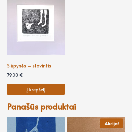
Slėpynės – stovintis
79,00
€
Į krepšelį
Panašūs produktai
Akcija!