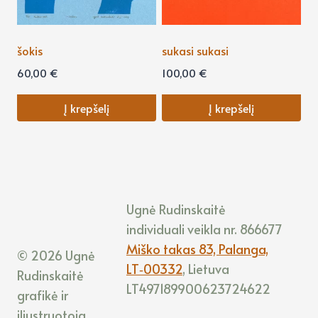
šokis
sukasi sukasi
60,00
€
100,00
€
Į krepšelį
Į krepšelį
Ugnė Rudinskaitė
individuali veikla nr. 866677
Miško takas 83, Palanga,
© 2026 Ugnė
LT‑00332
, Lietuva
Rudinskaitė
LT497189900623724622
grafikė ir
iliustruotoja