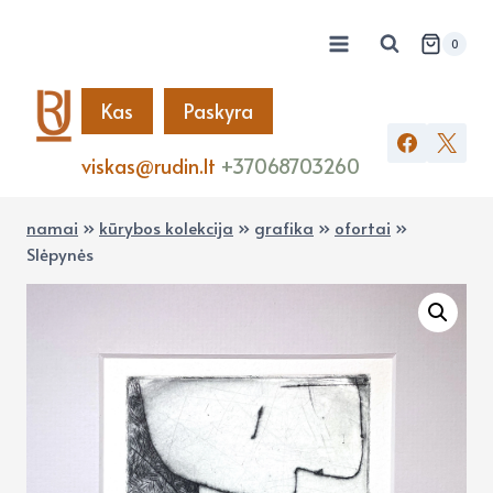
Skip
to
0
content
Kas
Paskyra
viskas@rudin.lt
+37068703260
namai
»
kūrybos kolekcija
»
grafika
»
ofortai
»
Slėpynės