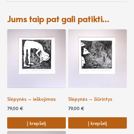
Jums taip pat gali patikti…
Slėpynės – ieškojimas
Slėpynės – žiūrintys
79,00
€
79,00
€
Į krepšelį
Į krepšelį