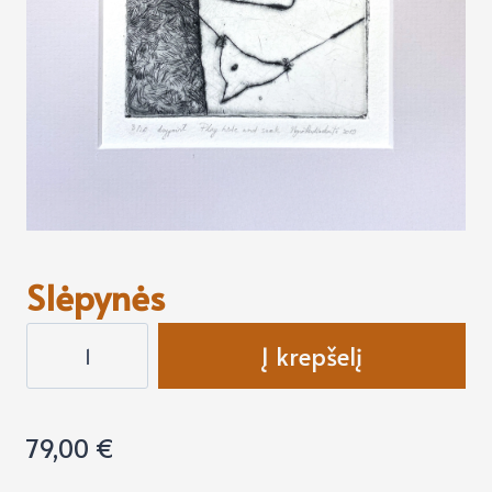
Slėpynės
produkto
Į krepšelį
kiekis:
Slėpynės
79,00
€