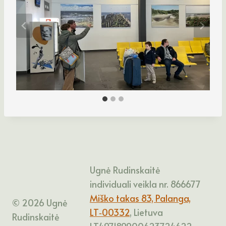
Ugnė Rudinskaitė
individuali veikla nr. 866677
Miško takas 83, Palanga,
© 2026 Ugnė
LT‑00332
, Lietuva
Rudinskaitė