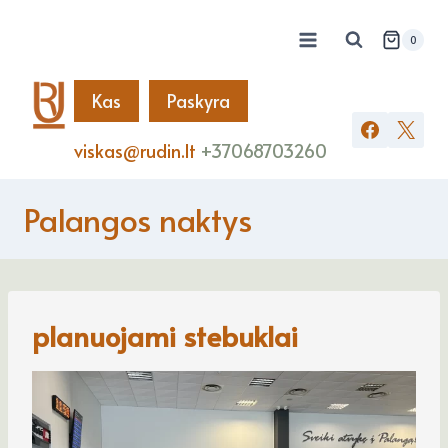
Skip
to
0
content
Kas
Paskyra
viskas@rudin.lt
+37068703260
Palangos naktys
planuojami stebuklai