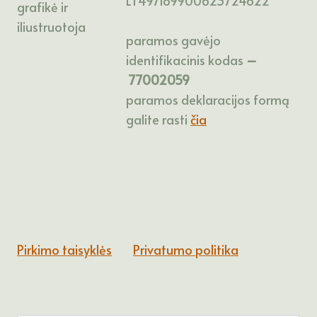
LT497189900623724622
grafikė ir
iliustruotoja
paramos gavėjo
identifikacinis kodas
–
77002059
paramos deklaracijos formą
galite rasti
čia
Pirkimo taisyklės
Privatumo politika