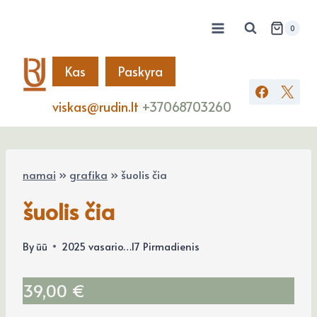
Skip
to
0
content
Kas
Paskyra
viskas@rudin.lt
+37068703260
namai
»
grafika
»
šuolis čia
šuolis čia
By
ūū
2025 vasario…17 Pirmadienis
39,00
€