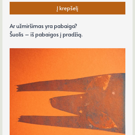
Į krepšelį
Ar užmiršimas yra pabaiga?
Šuolis – iš pabaigos į pradžią.