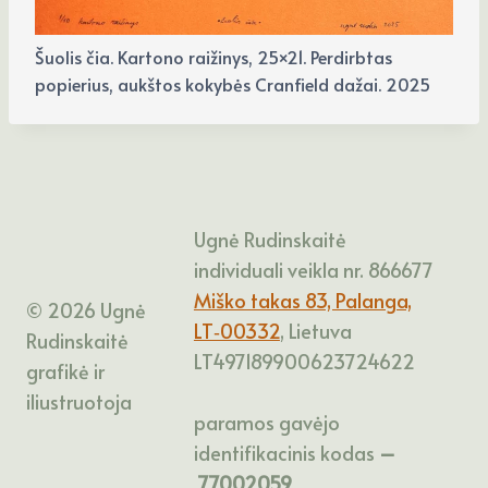
Šuolis čia. Kartono raižinys, 25×21. Perdirbtas
popierius, aukštos kokybės Cranfield dažai. 2025
Ugnė Rudinskaitė
individuali veikla nr. 866677
Miško takas 83, Palanga,
© 2026 Ugnė
LT‑00332
, Lietuva
Rudinskaitė
LT497189900623724622
grafikė ir
iliustruotoja
paramos gavėjo
identifikacinis kodas
–
77002059